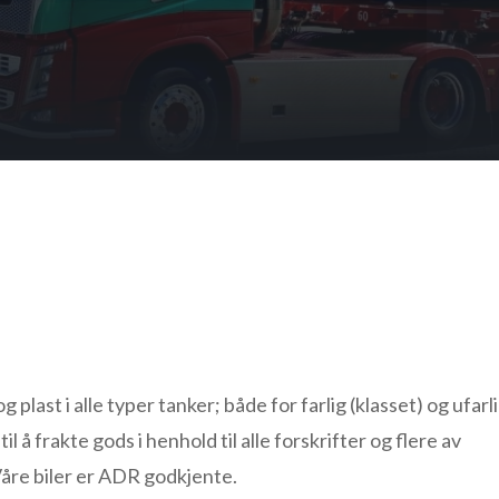
og plast i alle typer tanker; både for farlig (klasset) og ufarl
il å frakte gods i henhold til alle forskrifter og flere av
Våre biler er ADR godkjente.