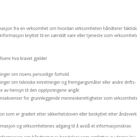
formasjon fra en virksomhet om hvordan virksomheten håndterer faktisk
nformasjon knyttet til en særskilt vare eller tjeneste som virksomhete
ifisere hva kravet gjelder
ninger om noens personlige forhold
nger om tekniske innretninger og fremgangsmåter eller andre drifts- 
 av hensyn til den opplysningene angår.
konsekvenser for grunnleggende menneskerettigheter som virksomhete
on som er gradert etter sikkerhetsloven eller beskyttet etter åndsverk
formasjon og virksomhetenes adgang til å avslå et informasjonskrav.