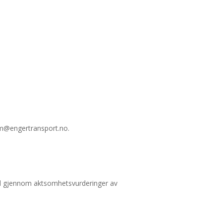
iam@engertransport.no.
old gjennom aktsomhetsvurderinger av