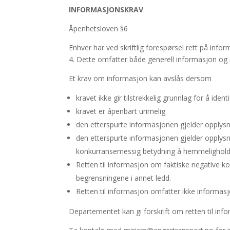
INFORMASJONSKRAV
Åpenhetsloven §6
Enhver har ved skriftlig forespørsel rett på in
4. Dette omfatter både generell informasjon og i
Et krav om informasjon kan avslås dersom
kravet ikke gir tilstrekkelig grunnlag for å ident
kravet er åpenbart urimelig
den etterspurte informasjonen gjelder opplys
den etterspurte informasjonen gjelder opplysni
konkurransemessig betydning å hemmeligholde
Retten til informasjon om faktiske negative 
begrensningene i annet ledd.
Retten til informasjon omfatter ikke informasj
Departementet kan gi forskrift om retten til in