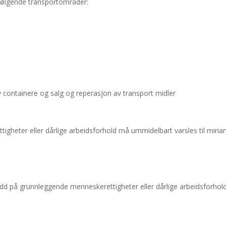
 følgende transportområder:
e av containere og salg og reperasjon av transport midler
igheter eller dårlige arbeidsforhold må ummidelbart varsles til mir
udd på grunnleggende menneskerettigheter eller dårlige arbeidsforh